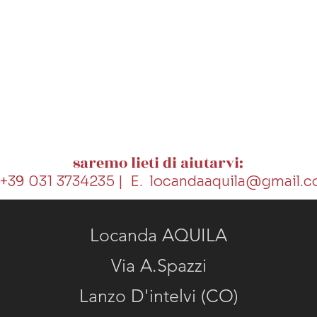
saremo lieti di aiutarvi:
 +39 031 3734235 | E.
locandaaquila@gmail.
Locanda AQUILA
Via A.Spazzi
Lanzo D'intelvi (CO)