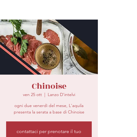
Chinoise
ven 25 ott
  |  
Lanzo D'intelvi
ogni due venerdì del mese, L'aquila
presenta la serata a base di Chinoise
contattaci per prenotare il tuo