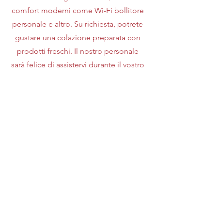
comfort moderni come Wi-Fi bollitore
personale e altro
. Su richiesta, potrete
gustare una colazione preparata con
prodotti freschi. Il nostro personale
sarà felice di assistervi durante il vostro
soggiorno in montagna. Prenotate ora
per un'esperienza autentica e
rilassante.
richiedi preventivo
saremo lieti di aiutarvi:
T.
+39 031 3734235
| E.
locandaaquila@gmail.com